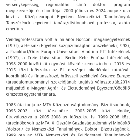
versenyképesség, regionalitás című doktori program
megszervezője és elindítója. 2000 júliusa és 2024 augusztusa
közt a Közép-európai Egyetem Nemzetközi Tanulmányok
Tanszékének egyetemi tanára/distinguished professor, azóta
emeritus.
Vendégprofesszora volt a milánói Bocconi magánegyetemnek
(1991), a Helsinki Egyetem közgazdaságtan tanszékének (1993),
a Frankfurt/Oder Europa Universitaet Viadrina FIT Intézetének
(1997), a Freie Universitaet Berlin Kelet-Európa Intézetének,
1998-2000 között öt egymást követő szemeszterben. 2013 és
2015 közti időszakra az EU országok akadémiai kutatását
koordináló és finanszírozó, brüsszeli székhelyű
Science Europe
társadalomtudományi szekciójának tagjává választották.2014
májusától a Magyar Agrár- és Élettudományi Egyetem/Gödöllő
címzetes egyetemi tanára.
1985 óta tagja az MTA Közgazdaságtudományi Bizottságának,
1996-2002 közt társelnöke, 2003-2005 közt elnöke,
újraválasztva a 2005-2008-as időszakra is. 1999-2008 közt
társelnöke volt az MTA IX. Osztály Gazdaságtudományi Minősítő
/doktori/ és Nemzetközi Tanulmányok Doktori Bizottságának.
1999 óta az MTA Nemzetközi és Fejlődéstani Tanulmányok