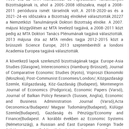
Bizottságának is, ahol a 2005-2008 időszakra, majd a 2008-
2011 periódusra ismét társelnök volt..A 2018-2020-as és a
2021-24-es időszakra a Bizottság elnökévé választották.20227
a Nemzetközi Tanulmányok Doktori Bizottság elnöke. A 2007.
májusi közgyűlésen az MTA levelező tagjává, a 2008-2011 közt
pedig az MTA Doktori Tanács Plénumának tagjává választották.
2013 májusa óta az MTA rendes tagja 2012-2015 közt a
brüsszeli Science Europe, 2013 szeptemberétől a londoni
Academia Europea tagjává választották.
A következő lapok szerkesztő bizottságának tagja: Europe-Asia
Studies (Glasgow), Intereconomics (Hamburg-Brüsszel), Journal
of Comparative Economic Studies (Kyoto), Voproszi Ekonomiki
(Moszkva), Post-Communist Economies/London/, Közgazdasági
Szemle, Külgazdaság, Köz-Gazdaság (Budapest), Montenegrin
Journal of Economics (Podgorica), Economic Papers (Varsó),
Journal of Balkan Policy Research (Sussex, Anglia), Economic
and Business Administration Journal (Varsó),Acta
Oeconomica/Budapest/ Magyar Tudomány(Budapest), Külügyi
Szemle(Budapest), Gazdaság és Pénzügy/Economy and
Finance(Budapest. A korábbi években az Economic Systems
(Németország), a Russian and East European Foreign Trade