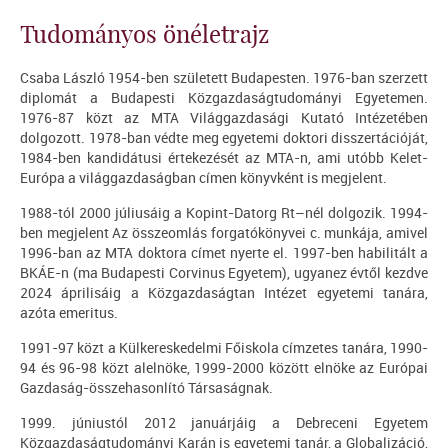
Tudományos önéletrajz
Csaba László 1954-ben született Budapesten. 1976-ban szerzett
diplomát a Budapesti Közgazdaságtudományi Egyetemen.
1976-87 közt az MTA Világgazdasági Kutató Intézetében
dolgozott. 1978-ban védte meg egyetemi doktori disszertációját,
1984-ben kandidátusi értekezését az MTA-n, ami utóbb Kelet-
Európa a világgazdaságban címen könyvként is megjelent.
1988-tól 2000 júliusáig a Kopint-Datorg Rt–nél dolgozik. 1994-
ben megjelent Az összeomlás forgatókönyvei c. munkája, amivel
1996-ban az MTA doktora címet nyerte el. 1997-ben habilitált a
BKÁE-n (ma Budapesti Corvinus Egyetem), ugyanez évtől kezdve
2024 áprilisáig a Közgazdaságtan Intézet egyetemi tanára,
azóta emeritus.
1991-97 közt a Külkereskedelmi Főiskola címzetes tanára, 1990-
94 és 96-98 közt alelnöke, 1999-2000 között elnöke az Európai
Gazdaság-összehasonlító Társaságnak.
1999. júniustól 2012 januárjáig a Debreceni Egyetem
Közgazdaságtudományi Karán is egyetemi tanár, a Globalizáció,