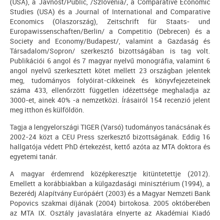
(USA), a Javnost/Public, /Szlovénia/, a Comparative Economic
Studies (USA) és a Journal of International and Comparative
Economics (Olaszország), Zeitschrift für Staats- und
Europawissenschaften/Berlin/ a Competitio (Debrecen) és a
Society and Economy/Budapest/, valamint a Gazdaság és
Társadalom/Sopron/ szerkesztő bizottságában is tag volt.
Publikációi 6 angol és 7 magyar nyelvű monográfia, valamint 6
angol nyelvű szerkesztett kötet mellett 23 országban jelentek
meg, tudományos folyóirat-cikkeinek és könyvfejezeteinek
száma 433, ellenőrzött független idézettsége meghaladja az
3000-et, ainek 40% -a nemzetközi. Írásairól 154 recenzió jelent
meg itthon és külföldön.
Tagja a lengyelországi TIGER (Varsó) tudományos tanácsának és
2002-24 közt a CEU Press szerkesztő bizottságának. Eddig 16
hallgatója védett PhD értekezést, kettő azóta az MTA doktora és
egyetemi tanár.
A magyar érdemrend középkeresztje kitüntetettje (2012).
Emellett a korábbiakban a külgazdasági minisztérium (1994), a
Bezerédj Alapítvány Európáért (2003) és a Magyar Nemzeti Bank
Popovics szakmai díjának (2004) birtokosa. 2005 októberében
az MTA IX. Osztály javaslatára elnyerte az Akadémiai Kiadó