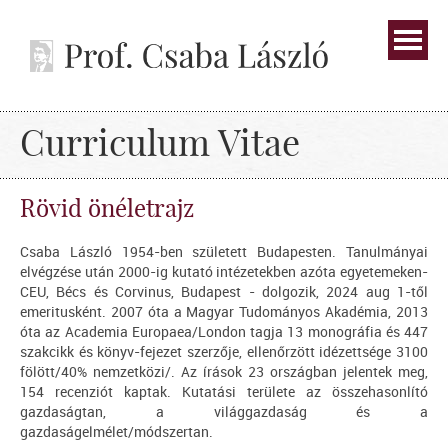
Curriculum Vitae
Rövid önéletrajz
Csaba László 1954-ben született Budapesten. Tanulmányai
elvégzése után 2000-ig kutató intézetekben azóta egyetemeken-
CEU, Bécs és Corvinus, Budapest - dolgozik, 2024 aug 1-től
emeritusként. 2007 óta a Magyar Tudományos Akadémia, 2013
óta az Academia Europaea/London tagja 13 monográfia és 447
szakcikk és könyv-fejezet szerzője, ellenőrzött idézettsége 3100
fölött/40% nemzetközi/. Az írások 23 országban jelentek meg,
154 recenziót kaptak. Kutatási területe az összehasonlító
gazdaságtan, a világgazdaság és a
gazdaságelmélet/módszertan.