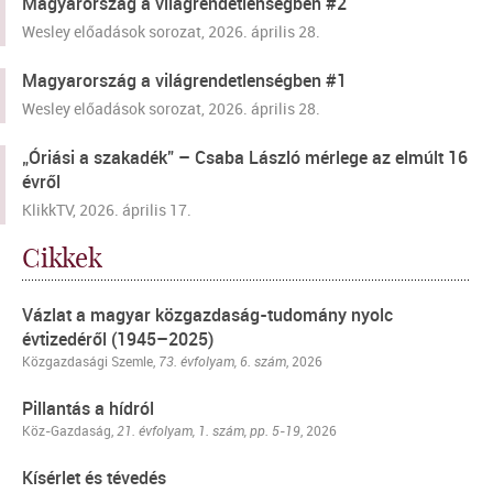
Magyarország a világrendetlenségben #2
Wesley előadások sorozat, 2026. április 28.
Magyarország a világrendetlenségben #1
Wesley előadások sorozat, 2026. április 28.
„Óriási a szakadék” – Csaba László mérlege az elmúlt 16
évről
KlikkTV, 2026. április 17.
Cikkek
Vázlat a magyar közgazdaság-tudomány nyolc
évtizedéről (1945–2025)
Közgazdasági Szemle
,
73. évfolyam, 6. szám
, 2026
Pillantás a hídról
Köz-Gazdaság,
21. évfolyam, 1. szám, pp. 5-19
, 2026
Kísérlet és tévedés