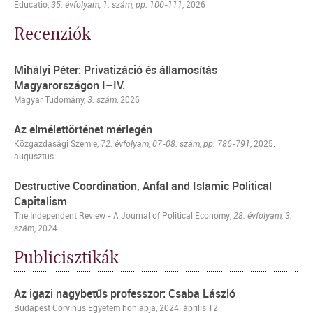
Educatio,
35. évfolyam, 1. szám, pp. 100-111
, 2026
Recenziók
Mihályi Péter: Privatizáció és államosítás
Magyarországon I–IV.
Magyar Tudomány,
3. szám
, 2026
Az elmélettörténet mérlegén
Közgazdasági Szemle
,
72. évfolyam, 07-08. szám, pp. 786-791
, 2025.
augusztus
Destructive Coordination, Anfal and Islamic Political
Capitalism
The Independent Review - A Journal of Political Economy
,
28. évfolyam, 3.
szám
, 2024
Publicisztikák
Az igazi nagybetűs professzor: Csaba László
Budapest Corvinus Egyetem honlapja
, 2024. április 12.