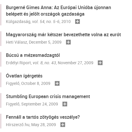
Burgerné Gimes Anna: Az Európai Unióba újonnan
belépett és jelölt országok gazdasága
Külgazdaság
,
vol. 54, no. 5-6
, 2010
Magyarország már kétszer bevezethette volna az eurót
Heti Válasz
, December 5, 2009
Búcsú a mézesmadzagtól
Erdélyi Riport
,
vol. 8, no. 43
, November 27, 2009
Óvatlan ígérgetés
Figyelő
, October 8, 2009
Stumbling European crisis management
Figyelő
, September 24, 2009
Fennáll a tartós zötyögés veszélye?
Hírszerző.hu, May 28, 2009