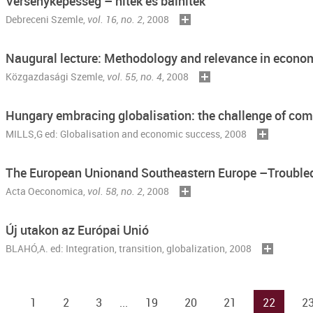
Versenyképesség – hitek és balhitek
Debreceni Szemle
,
vol. 16, no. 2
, 2008
Naugural lecture: Methodology and relevance in econo
Közgazdasági Szemle
,
vol. 55, no. 4
, 2008
Hungary embracing globalisation: the challenge of com
MILLS,G ed: Globalisation and economic success, 2008
The European Unionand Southeastern Europe –Trouble
Acta Oeconomica
,
vol. 58, no. 2
, 2008
Új utakon az Európai Unió
BLAHÓ,A. ed: Integration, transition, globalization, 2008
1
2
3
...
19
20
21
22
2