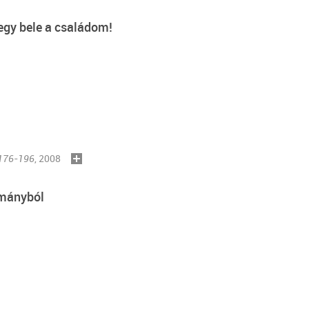
egy bele a családom!
 176-196
, 2008
ományból