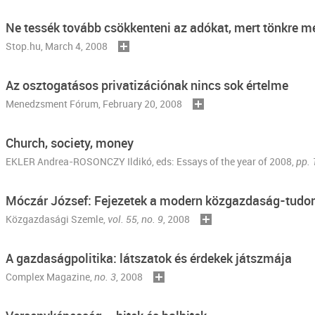
Ne tessék tovább csökkenteni az adókat, mert tönkre m
Stop.hu, March 4, 2008
Az osztogatásos privatizációnak nincs sok értelme
Menedzsment Fórum
, February 20, 2008
Church, society, money
EKLER Andrea-ROSONCZY Ildikó, eds: Essays of the year of 2008,
pp.
Móczár József: Fejezetek a modern közgazdaság-tud
Közgazdasági Szemle
,
vol. 55, no. 9
, 2008
A gazdaságpolitika: látszatok és érdekek játszmája
Complex Magazine,
no. 3
, 2008