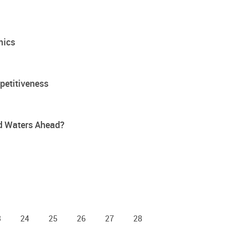
mics
petitiveness
d Waters Ahead?
3
24
25
26
27
28